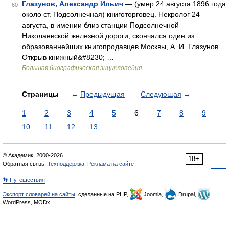
Глазунов, Александр Ильич
— (умер 24 августа 1896 года
60
около ст. Подсолнечная) книготорговец. Некролог 24
августа, в имении близ станции Подсолнечной
Николаевской железной дороги, скончался один из
образованнейших книгопродавцев Москвы, А. И. Глазунов.
Открыв книжный&#8230; …
Большая биографическая энциклопедия
Страницы
←
Предыдущая
Следующая
→
1
2
3
4
5
6
7
8
9
10
11
12
13
© Академик, 2000-2026
18+
Обратная связь:
Техподдержка
,
Реклама на сайте
👣 Путешествия
Экспорт словарей на сайты
, сделанные на PHP,
Joomla,
Drupal,
WordPress, MODx.