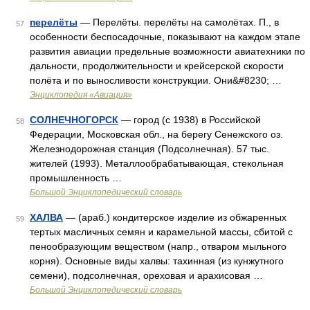
перелёты
— Перелёты. перелёты на самолётах. П., в
57
особенности беспосадочные, показывают на каждом этапе
развития авиации предельные возможности авиатехники по
дальности, продолжительности и крейсерской скорости
полёта и по выносливости конструкции. Они&#8230; …
Энциклопедия «Авиация»
СОЛНЕЧНОГОРСК
— город (с 1938) в Российской
58
Федерации, Московская обл., на берегу Сенежского оз.
Железнодорожная станция (Подсолнечная). 57 тыс.
жителей (1993). Металлообрабатывающая, стекольная
промышленность …
Большой Энциклопедический словарь
ХАЛВА
— (араб.) кондитерское изделие из обжаренных
59
тертых масличных семян и карамельной массы, сбитой с
пенообразующим веществом (напр., отваром мыльного
корня). Основные виды халвы: тахинная (из кунжутного
семени), подсолнечная, ореховая и арахисовая …
Большой Энциклопедический словарь